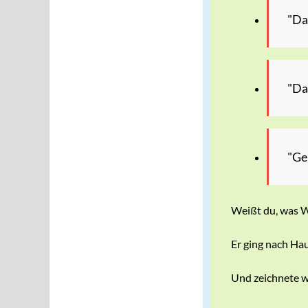
"Das
"Das
"Ge
Weißt du, was W
Er ging nach Hau
Und zeichnete w