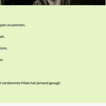
ppen zusammen.
lt.
dünn.
er.
i verdammte Male hat jemand gesagt: