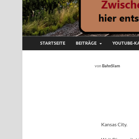
STARTSEITE
BEITRÄGE
YOUTUBE-K
von
BahnSlam
Kansas City.