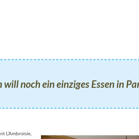
h will noch ein einziges Essen in Par
nt L’Ambroisie,