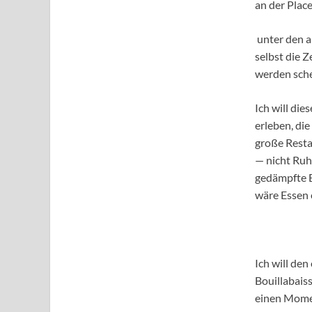
an der Place
unter den a
selbst die Z
werden sche
Ich will dies
erleben, die
große Resta
— nicht Ruh
gedämpfte E
wäre Essen e
Ich will den
Bouillabais
einen Mome