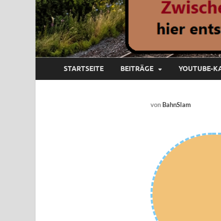
STARTSEITE
BEITRÄGE
YOUTUBE-K
von
BahnSlam