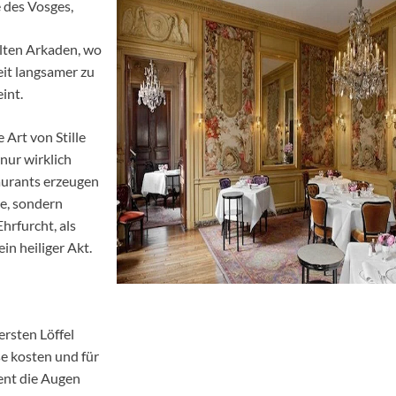
 des Vosges,
lten Arkaden, wo
eit langsamer zu
int.
e Art von Stille
 nur wirklich
urants erzeugen
e, sondern
hrfurcht, als
in heiliger Akt.
 ersten Löffel
se kosten und für
nt die Augen