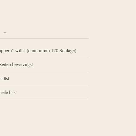
N …
uppern" willst (dann nimm 120 Schläge)
Seiten bevorzugst
ältst
iefe hast