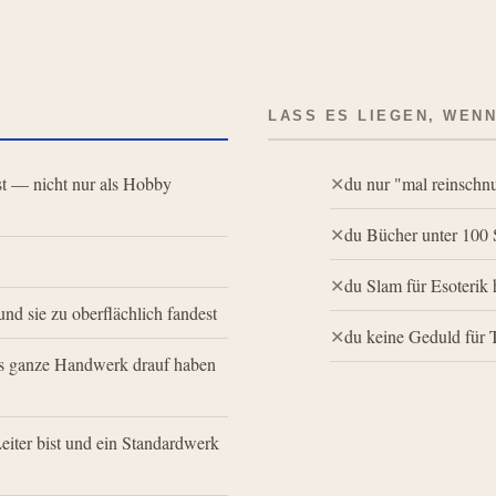
LASS ES LIEGEN, WEN
st — nicht nur als Hobby
du nur "mal reinschn
du Bücher unter 100 
du Slam für Esoterik h
nd sie zu oberflächlich fandest
du keine Geduld für T
das ganze Handwerk drauf haben
iter bist und ein Standardwerk