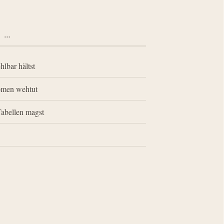
N …
hlbar hältst
omen wehtut
Tabellen magst