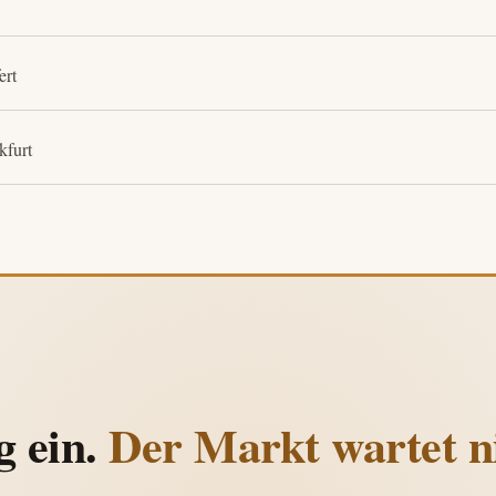
ert
kfurt
g ein.
Der Markt wartet ni