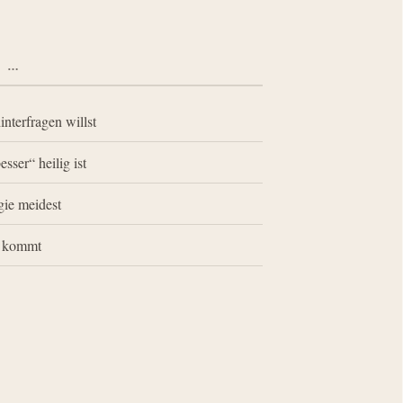
N …
interfragen willst
esser“ heilig ist
gie meidest
se kommt