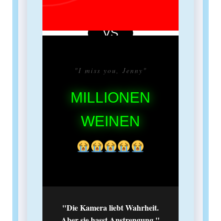
"I miss you, Jenny"
MILLIONEN
WEINEN
"Die Kamera liebt Wahrheit.
Aber sie hasst Anstrengung."