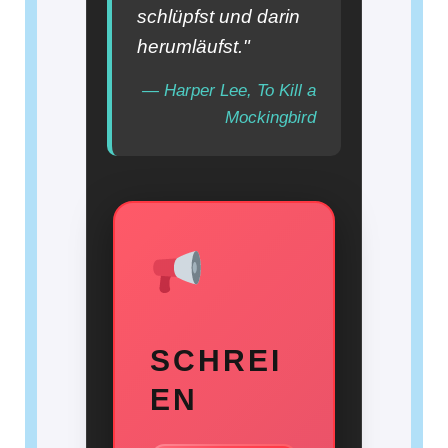
schlüpfst und darin
herumläufst."
— Harper Lee, To Kill a
Mockingbird
SCHREI
EN