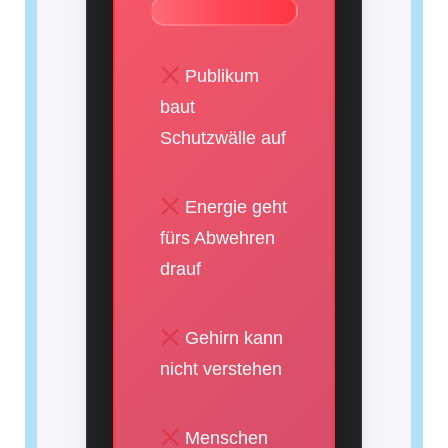
Publikum
baut
Schutzwälle auf
Energie geht
fürs Abwehren
drauf
Gehirn kann
nicht verstehen
Menschen