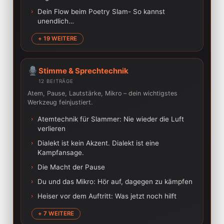
›
Dein Flow beim Poetry Slam- So kannst
unendlich…
+ 19 WEITERE
Stimme & Sprechtechnik
12 BEITRÄGE
Atem, Pause, Lautstärke, Mikro – dein wichtigstes
Werkzeug feinjustiert.
›
Atemtechnik für Slammer: Nie wieder die Luft
verlieren
›
Dialekt ist kein Akzent. Dialekt ist eine
Kampfansage.
›
Die Macht der Pause
›
Du und das Mikro: Hör auf, dagegen zu kämpfen
›
Heiser vor dem Auftritt: Was jetzt noch hilft
+ 7 WEITERE