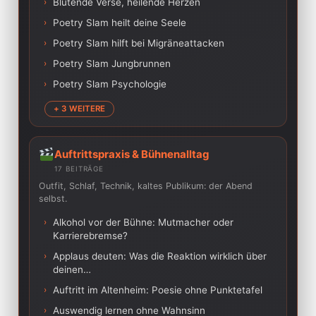
›
Blutende Verse, heilende Herzen
›
Poetry Slam heilt deine Seele
›
Poetry Slam hilft bei Migräneattacken
›
Poetry Slam Jungbrunnen
›
Poetry Slam Psychologie
+ 3 WEITERE
Auftrittspraxis & Bühnenalltag
17 BEITRÄGE
Outfit, Schlaf, Technik, kaltes Publikum: der Abend
selbst.
›
Alkohol vor der Bühne: Mutmacher oder
Karrierebremse?
›
Applaus deuten: Was die Reaktion wirklich über
deinen…
›
Auftritt im Altenheim: Poesie ohne Punktetafel
›
Auswendig lernen ohne Wahnsinn