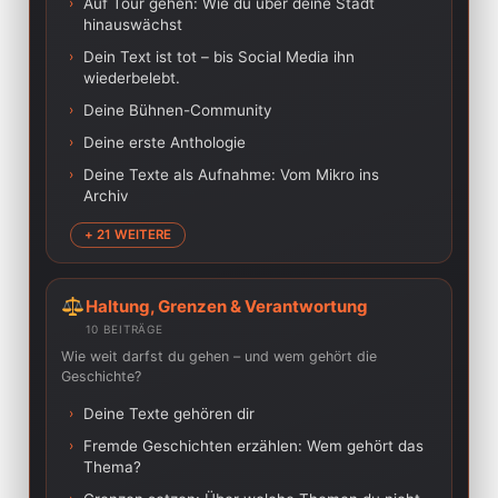
›
Auf Tour gehen: Wie du über deine Stadt
hinauswächst
›
Dein Text ist tot – bis Social Media ihn
wiederbelebt.
›
Deine Bühnen-Community
›
Deine erste Anthologie
›
Deine Texte als Aufnahme: Vom Mikro ins
Archiv
+ 21 WEITERE
Haltung, Grenzen & Verantwortung
10 BEITRÄGE
Wie weit darfst du gehen – und wem gehört die
Geschichte?
›
Deine Texte gehören dir
›
Fremde Geschichten erzählen: Wem gehört das
Thema?