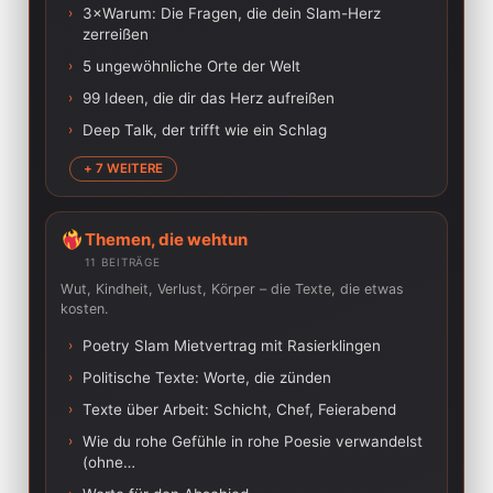
›
3×Warum: Die Fragen, die dein Slam-Herz
zerreißen
›
5 ungewöhnliche Orte der Welt
›
99 Ideen, die dir das Herz aufreißen
›
Deep Talk, der trifft wie ein Schlag
+ 7 WEITERE
Themen, die wehtun
11 BEITRÄGE
Wut, Kindheit, Verlust, Körper – die Texte, die etwas
kosten.
›
Poetry Slam Mietvertrag mit Rasierklingen
›
Politische Texte: Worte, die zünden
›
Texte über Arbeit: Schicht, Chef, Feierabend
›
Wie du rohe Gefühle in rohe Poesie verwandelst
(ohne…