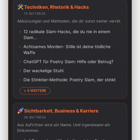
Techniken, Rhetorik & Hacks
10 BEITRÄGE
Abkürzungen und Methoden, die dir sonst keiner verrät.
›
12 radikale Slam-Hacks, die du nie in einem
Slam…
›
Achtsames Morden- Stille ist deine tödliche
Waffe
›
ChatGPT für Poetry Slam: Hilfe oder Betrug?
›
Der wackelige Stuhl
›
Die Stinktier-Methode: Poetry Slam, der stinkt
+ 5 WEITERE
Sichtbarkeit, Business & Karriere
26 BEITRÄGE
Aus Auftritten wird ein Name. Und irgendwann ein
Einkommen.