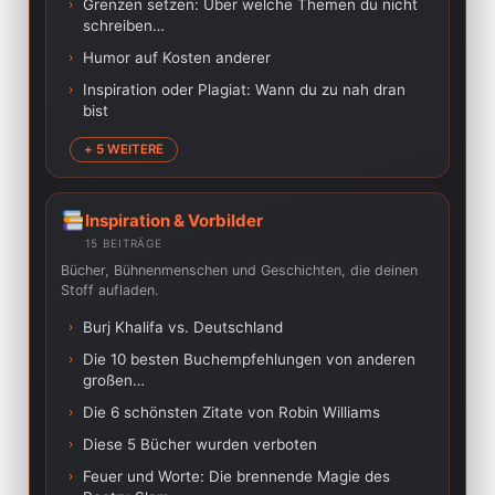
›
Grenzen setzen: Über welche Themen du nicht
schreiben…
›
Humor auf Kosten anderer
›
Inspiration oder Plagiat: Wann du zu nah dran
bist
+ 5 WEITERE
Inspiration & Vorbilder
15 BEITRÄGE
Bücher, Bühnenmenschen und Geschichten, die deinen
Stoff aufladen.
›
Burj Khalifa vs. Deutschland
›
Die 10 besten Buchempfehlungen von anderen
großen…
›
Die 6 schönsten Zitate von Robin Williams
›
Diese 5 Bücher wurden verboten
›
Feuer und Worte: Die brennende Magie des