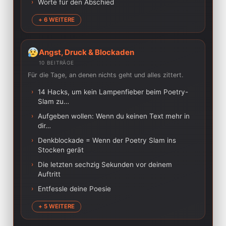
›
Worte für den Abschied
+ 6 WEITERE
Angst, Druck & Blockaden
10 BEITRÄGE
Für die Tage, an denen nichts geht und alles zittert.
›
14 Hacks, um kein Lampenfieber beim Poetry-
Slam zu…
›
Aufgeben wollen: Wenn du keinen Text mehr in
dir…
›
Denkblockade = Wenn der Poetry Slam ins
Stocken gerät
›
Die letzten sechzig Sekunden vor deinem
Auftritt
›
Entfessle deine Poesie
+ 5 WEITERE