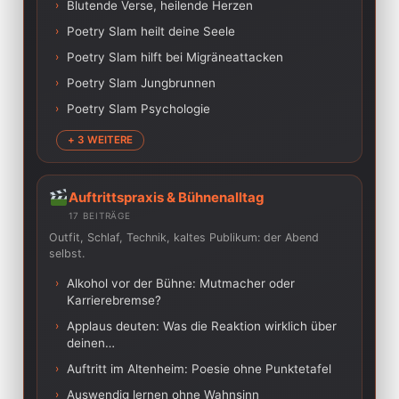
›
Blutende Verse, heilende Herzen
›
Poetry Slam heilt deine Seele
›
Poetry Slam hilft bei Migräneattacken
›
Poetry Slam Jungbrunnen
›
Poetry Slam Psychologie
+ 3 WEITERE
Auftrittspraxis & Bühnenalltag
17 BEITRÄGE
Outfit, Schlaf, Technik, kaltes Publikum: der Abend
selbst.
›
Alkohol vor der Bühne: Mutmacher oder
Karrierebremse?
›
Applaus deuten: Was die Reaktion wirklich über
deinen…
›
Auftritt im Altenheim: Poesie ohne Punktetafel
›
Auswendig lernen ohne Wahnsinn