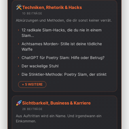
Techniken, Rhetorik & Hacks
10 BEITRÄGE
Abkürzungen und Methoden, die dir sonst keiner verrät.
›
12 radikale Slam-Hacks, die du nie in einem
Slam…
›
Achtsames Morden- Stille ist deine tödliche
Waffe
›
ChatGPT für Poetry Slam: Hilfe oder Betrug?
›
Der wackelige Stuhl
›
Die Stinktier-Methode: Poetry Slam, der stinkt
+ 5 WEITERE
Sichtbarkeit, Business & Karriere
26 BEITRÄGE
Aus Auftritten wird ein Name. Und irgendwann ein
Einkommen.