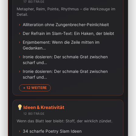
17 BEITRÄGE
Metapher, Reim, Pointe, Rhythmus – die Werkzeuge im
Detail.
›
Alliteration ohne Zungenbrecher-Peinlichkeit
›
Der Refrain im Slam-Text: Ein Haken, der bleibt
›
Enjambement: Wenn die Zeile mitten im
Gedanken…
›
Ironie dosieren: Der schmale Grat zwischen
scharf und…
›
Ironie dosieren: Der schmale Grat zwischen
scharf und…
+ 12 WEITERE
Ideen & Kreativität
12 BEITRÄGE
Wenn das Blatt leer bleibt: Stoff, der wirklich zündet.
›
34 scharfe Poetry Slam Ideen