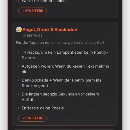
›
Worte für den Abschied
+ 6 WEITERE
Angst, Druck & Blockaden
10 BEITRÄGE
Für die Tage, an denen nichts geht und alles zittert.
›
14 Hacks, um kein Lampenfieber beim Poetry-
Slam zu…
›
Aufgeben wollen: Wenn du keinen Text mehr in
dir…
›
Denkblockade = Wenn der Poetry Slam ins
Stocken gerät
›
Die letzten sechzig Sekunden vor deinem
Auftritt
›
Entfessle deine Poesie
+ 5 WEITERE