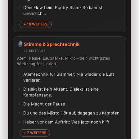
›
Dein Flow beim Poetry Slam- So kannst
unendlich…
+ 19 WEITERE
Stimme & Sprechtechnik
12 BEITRÄGE
Atem, Pause, Lautstärke, Mikro – dein wichtigstes
Werkzeug feinjustiert.
›
Atemtechnik für Slammer: Nie wieder die Luft
verlieren
›
Dialekt ist kein Akzent. Dialekt ist eine
Kampfansage.
›
Die Macht der Pause
›
Du und das Mikro: Hör auf, dagegen zu kämpfen
›
Heiser vor dem Auftritt: Was jetzt noch hilft
+ 7 WEITERE