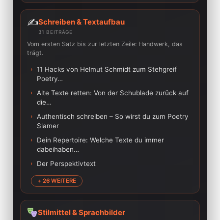
✍️
Schreiben & Textaufbau
31 BEITRÄGE
Vom ersten Satz bis zur letzten Zeile: Handwerk, das
trägt.
›
11 Hacks von Helmut Schmidt zum Stehgreif
Poetry…
›
Alte Texte retten: Von der Schublade zurück auf
die…
›
Authentisch schreiben – So wirst du zum Poetry
Slamer
›
Dein Repertoire: Welche Texte du immer
dabeihaben…
›
Der Perspektivtext
+ 26 WEITERE
Stilmittel & Sprachbilder