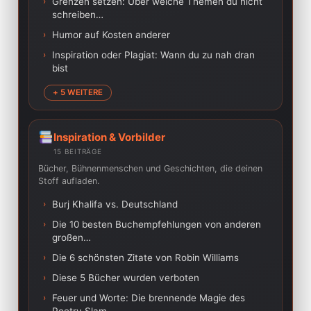
›
Grenzen setzen: Über welche Themen du nicht
schreiben…
›
Humor auf Kosten anderer
›
Inspiration oder Plagiat: Wann du zu nah dran
bist
+ 5 WEITERE
Inspiration & Vorbilder
15 BEITRÄGE
Bücher, Bühnenmenschen und Geschichten, die deinen
Stoff aufladen.
›
Burj Khalifa vs. Deutschland
›
Die 10 besten Buchempfehlungen von anderen
großen…
›
Die 6 schönsten Zitate von Robin Williams
›
Diese 5 Bücher wurden verboten
›
Feuer und Worte: Die brennende Magie des