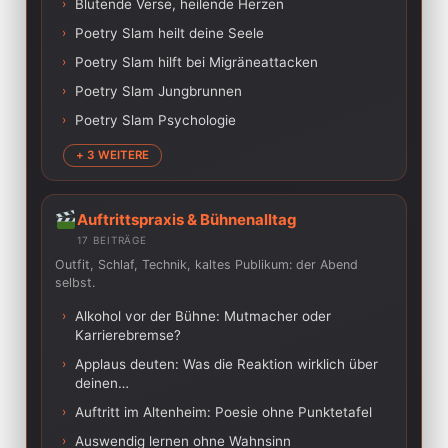
›
Blutende Verse, heilende Herzen
›
Poetry Slam heilt deine Seele
›
Poetry Slam hilft bei Migräneattacken
›
Poetry Slam Jungbrunnen
›
Poetry Slam Psychologie
+ 3 WEITERE
Auftrittspraxis & Bühnenalltag
17 BEITRÄGE
Outfit, Schlaf, Technik, kaltes Publikum: der Abend
selbst.
›
Alkohol vor der Bühne: Mutmacher oder
Karrierebremse?
›
Applaus deuten: Was die Reaktion wirklich über
deinen…
›
Auftritt im Altenheim: Poesie ohne Punktetafel
›
Auswendig lernen ohne Wahnsinn