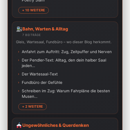
Poetry Slam
+ 10 WEITERE
Bahn, Warten & Alltag
7 BEITRÄGE
Gleis, Wartesaal, Fundbüro – wo dieser Blog herkommt.
›
Anfahrt zum Auftritt: Zug, Zeitpuffer und Nerven
›
Der Pendler-Text: Alltag, den dein halber Saal
jeden…
›
Der Wartesaal-Text
›
Fundbüro der Gefühle
›
Schreiben im Zug: Warum Fahrpläne die besten
Musen…
+ 2 WEITERE
Ungewöhnliches & Querdenken