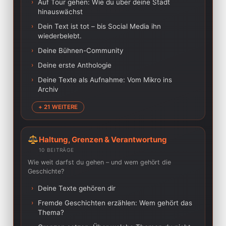
›
Auf Tour gehen: Wie du über deine Stadt
hinauswächst
›
Dein Text ist tot – bis Social Media ihn
wiederbelebt.
›
Deine Bühnen-Community
›
Deine erste Anthologie
›
Deine Texte als Aufnahme: Vom Mikro ins
Archiv
+ 21 WEITERE
Haltung, Grenzen & Verantwortung
10 BEITRÄGE
Wie weit darfst du gehen – und wem gehört die
Geschichte?
›
Deine Texte gehören dir
›
Fremde Geschichten erzählen: Wem gehört das
Thema?