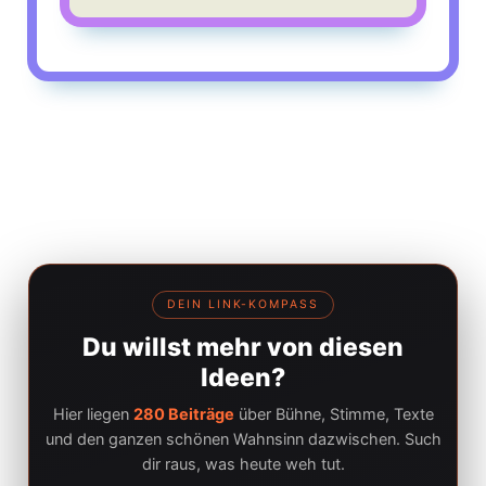
DEIN LINK-KOMPASS
Du willst mehr von diesen
Ideen?
Hier liegen
280 Beiträge
über Bühne, Stimme, Texte
und den ganzen schönen Wahnsinn dazwischen. Such
dir raus, was heute weh tut.