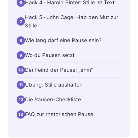
Hack 4 · Harold Pinter: Stille ist Text
6
Hack 5 · John Cage: Hab den Mut zur
7
Stille
Wie lang darf eine Pause sein?
8
Wo du Pausen setzt
9
Der Feind der Pause: „ähm“
10
Übung: Stille aushalten
11
Die Pausen-Checkliste
12
FAQ zur rhetorischen Pause
13