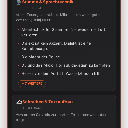
Stimme & Sprechtechnik
12 BEITRÄGE
Atem, Pause, Lautstärke, Mikro – dein wichtigstes
Werkzeug feinjustiert.
›
Atemtechnik für Slammer: Nie wieder die Luft
verlieren
›
Dialekt ist kein Akzent. Dialekt ist eine
Kampfansage.
›
Die Macht der Pause
›
Du und das Mikro: Hör auf, dagegen zu kämpfen
›
Heiser vor dem Auftritt: Was jetzt noch hilft
+ 7 WEITERE
✍️
Schreiben & Textaufbau
31 BEITRÄGE
Vom ersten Satz bis zur letzten Zeile: Handwerk, das
trägt.