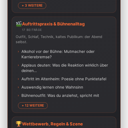
+ 3 WEITERE
Auftrittspraxis & Bühnenalltag
17 BEITRÄGE
Outfit, Schlaf, Technik, kaltes Publikum: der Abend
selbst.
›
Alkohol vor der Bühne: Mutmacher oder
Karrierebremse?
›
Applaus deuten: Was die Reaktion wirklich über
deinen…
›
Auftritt im Altenheim: Poesie ohne Punktetafel
›
Auswendig lernen ohne Wahnsinn
›
Bühnenoutfit: Was du anziehst, spricht mit
+ 12 WEITERE
Wettbewerb, Regeln & Szene