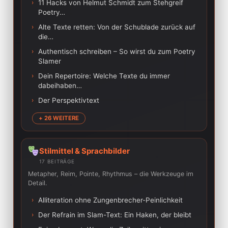
›
11 Hacks von Helmut Schmidt zum Stehgreif
Poetry…
›
Alte Texte retten: Von der Schublade zurück auf
die…
›
Authentisch schreiben – So wirst du zum Poetry
Slamer
›
Dein Repertoire: Welche Texte du immer
dabeihaben…
›
Der Perspektivtext
+ 26 WEITERE
Stilmittel & Sprachbilder
17 BEITRÄGE
Metapher, Reim, Pointe, Rhythmus – die Werkzeuge im
Detail.
›
Alliteration ohne Zungenbrecher-Peinlichkeit
›
Der Refrain im Slam-Text: Ein Haken, der bleibt