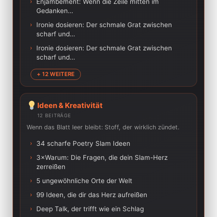
›
Enjambement: Wenn die Zeile mitten im
Gedanken…
›
Ironie dosieren: Der schmale Grat zwischen
scharf und…
›
Ironie dosieren: Der schmale Grat zwischen
scharf und…
+ 12 WEITERE
Ideen & Kreativität
12 BEITRÄGE
Wenn das Blatt leer bleibt: Stoff, der wirklich zündet.
›
34 scharfe Poetry Slam Ideen
›
3×Warum: Die Fragen, die dein Slam-Herz
zerreißen
›
5 ungewöhnliche Orte der Welt
›
99 Ideen, die dir das Herz aufreißen
›
Deep Talk, der trifft wie ein Schlag