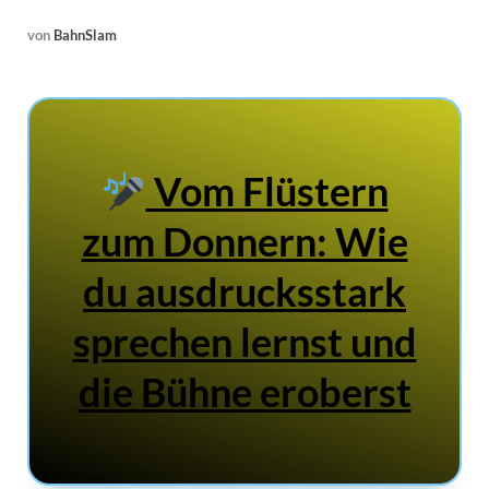
von
BahnSlam
Vom Flüstern
zum Donnern: Wie
du ausdrucksstark
sprechen lernst und
die Bühne eroberst