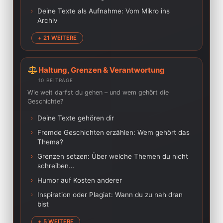
›
Deine Texte als Aufnahme: Vom Mikro ins
Archiv
+ 21 WEITERE
Haltung, Grenzen & Verantwortung
10 BEITRÄGE
Wie weit darfst du gehen – und wem gehört die
Geschichte?
›
Deine Texte gehören dir
›
Fremde Geschichten erzählen: Wem gehört das
Thema?
›
Grenzen setzen: Über welche Themen du nicht
schreiben…
›
Humor auf Kosten anderer
›
Inspiration oder Plagiat: Wann du zu nah dran
bist
+ 5 WEITERE