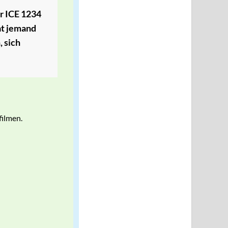
r ICE 1234
at jemand
 sich
filmen.