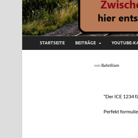
STARTSEITE
BEITRÄGE
YOUTUBE-K
von
BahnSlam
"Der ICE 1234 fä
Perfekt formulier