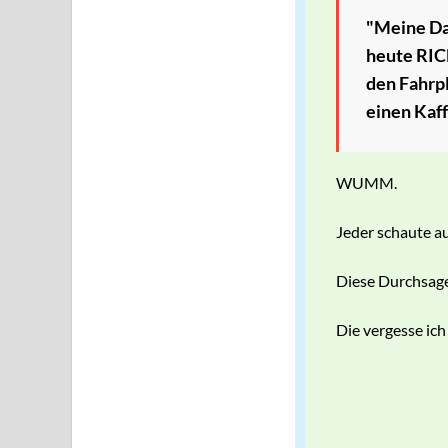
"Meine Dam
heute RIC
den Fahrp
einen Kaff
WUMM.
Jeder schaute a
Diese Durchsag
Die vergesse ich 