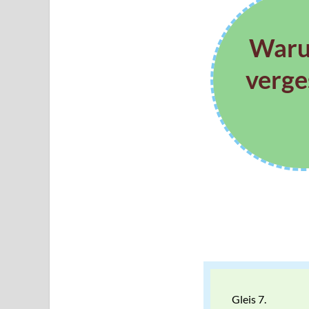
Waru
verge
Gleis 7.