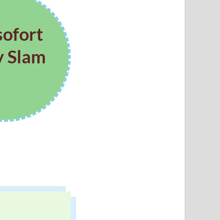
ofort
y Slam