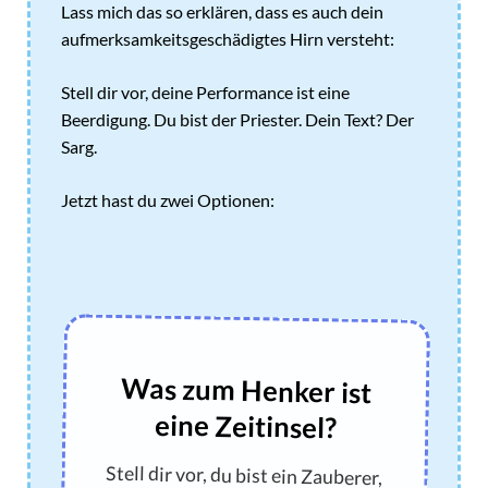
Lass mich das so erklären, dass es auch dein
aufmerksamkeitsgeschädigtes Hirn versteht:
Stell dir vor, deine Performance ist eine
Beerdigung. Du bist der Priester. Dein Text? Der
Sarg.
Jetzt hast du zwei Optionen:
Was zum Henker ist
eine Zeitinsel?
Stell dir vor, du bist ein Zauberer,
der die Zeit anhält. Nur dass du kein
Zauberstab brauchst - nur die
Kunst, im richtigen Moment die
Klappe zu halten. Klingt simpel? Ist
es auch. Klingt mächtig? Ist es