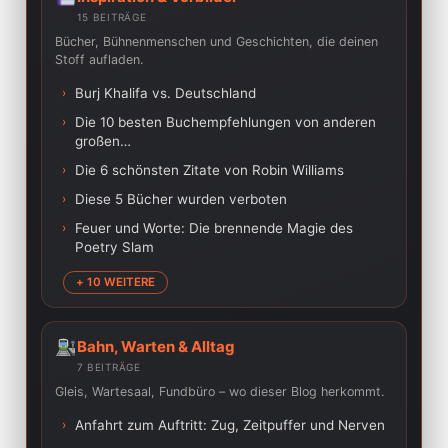
15 BEITRÄGE
Bücher, Bühnenmenschen und Geschichten, die deinen
Stoff aufladen.
›
Burj Khalifa vs. Deutschland
›
Die 10 besten Buchempfehlungen von anderen
großen…
›
Die 6 schönsten Zitate von Robin Williams
›
Diese 5 Bücher wurden verboten
›
Feuer und Worte: Die brennende Magie des
Poetry Slam
+ 10 WEITERE
Bahn, Warten & Alltag
7 BEITRÄGE
Gleis, Wartesaal, Fundbüro – wo dieser Blog herkommt.
›
Anfahrt zum Auftritt: Zug, Zeitpuffer und Nerven