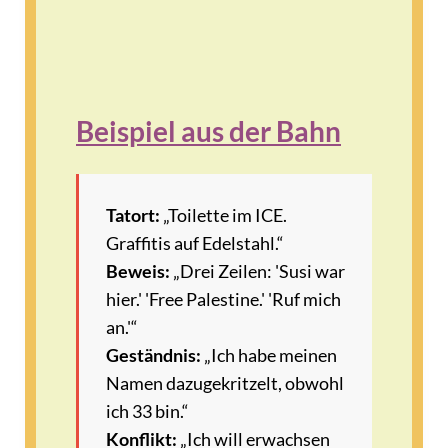
Beispiel aus der Bahn
Tatort:
„Toilette im ICE.
Graffitis auf Edelstahl.“
Beweis:
„Drei Zeilen: 'Susi war
hier.' 'Free Palestine.' 'Ruf mich
an.'“
Geständnis:
„Ich habe meinen
Namen dazugekritzelt, obwohl
ich 33 bin.“
Konflikt:
„Ich will erwachsen