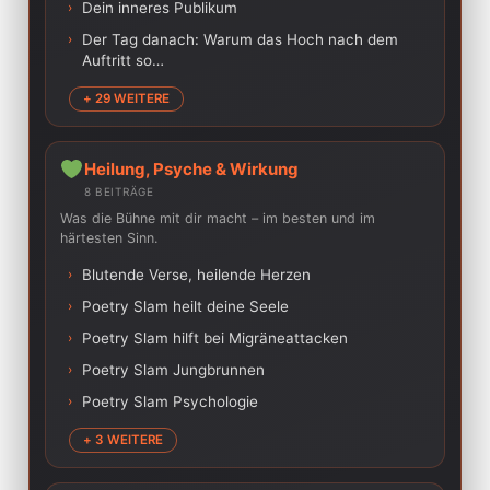
›
Dein inneres Publikum
›
Der Tag danach: Warum das Hoch nach dem
Auftritt so…
+ 29 WEITERE
Heilung, Psyche & Wirkung
8 BEITRÄGE
Was die Bühne mit dir macht – im besten und im
härtesten Sinn.
›
Blutende Verse, heilende Herzen
›
Poetry Slam heilt deine Seele
›
Poetry Slam hilft bei Migräneattacken
›
Poetry Slam Jungbrunnen
›
Poetry Slam Psychologie
+ 3 WEITERE