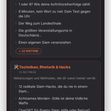
›
1 oder 8? Wie deine Auftrittsreihenfolge zählt
›
6 Minuten, kein Wort zu viel: Dein Text gegen
die Uhr
›
Der Weg zum Landesfinale
›
Die größten Veranstaltungsorte in
Deutschland…
›
Einen eigenen Slam veranstalten
+ 22 WEITERE
Techniken, Rhetorik & Hacks
10 BEITRÄGE
Abkürzungen und Methoden, die dir sonst keiner verrät.
›
12 radikale Slam-Hacks, die du nie in einem
Slam…
›
Achtsames Morden- Stille ist deine tödliche
Waffe
›
ChatGPT für Poetry Slam: Hilfe oder Betrug?