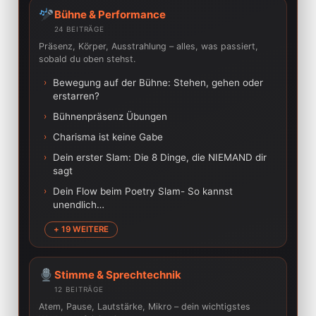
Bühne & Performance
24 BEITRÄGE
Präsenz, Körper, Ausstrahlung – alles, was passiert,
sobald du oben stehst.
›
Bewegung auf der Bühne: Stehen, gehen oder
erstarren?
›
Bühnenpräsenz Übungen
›
Charisma ist keine Gabe
›
Dein erster Slam: Die 8 Dinge, die NIEMAND dir
sagt
›
Dein Flow beim Poetry Slam- So kannst
unendlich…
+ 19 WEITERE
Stimme & Sprechtechnik
12 BEITRÄGE
Atem, Pause, Lautstärke, Mikro – dein wichtigstes