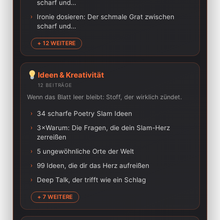
scharf und…
›
Ironie dosieren: Der schmale Grat zwischen
scharf und…
+ 12 WEITERE
Ideen & Kreativität
12 BEITRÄGE
Wenn das Blatt leer bleibt: Stoff, der wirklich zündet.
›
34 scharfe Poetry Slam Ideen
›
3×Warum: Die Fragen, die dein Slam-Herz
zerreißen
›
5 ungewöhnliche Orte der Welt
›
99 Ideen, die dir das Herz aufreißen
›
Deep Talk, der trifft wie ein Schlag
+ 7 WEITERE