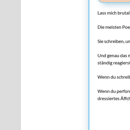
Lass mich brutal 
Die meisten Poet
Sie schreiben, u
Und genau das m
ständig reagierst
Wenn du schreibs
Wenn du performs
dressiertes Äffc