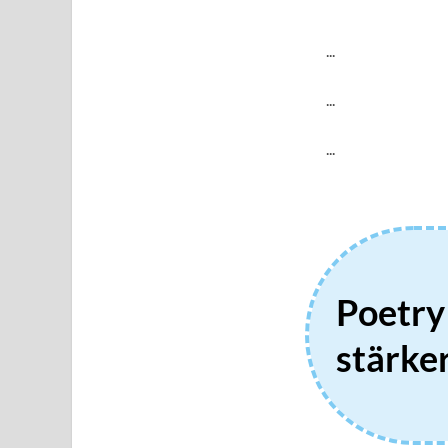
...
...
...
Poetry
stärker