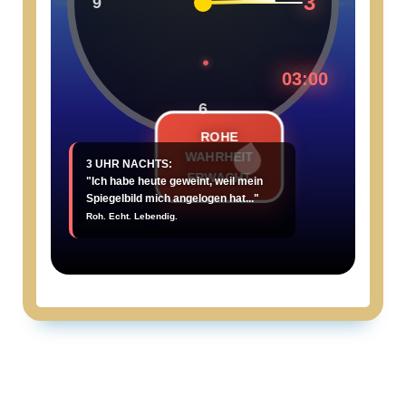
3
9
03:00
6
ROHE
WAHRHEIT
ERWACHT