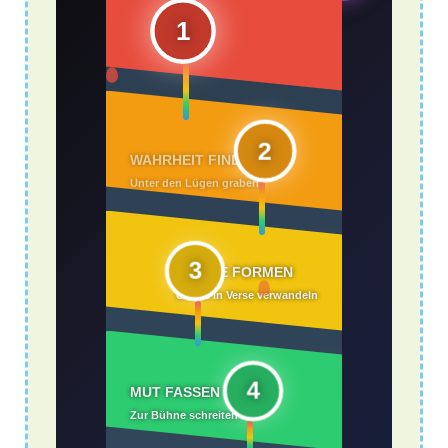
1
SCHMERZ
ANERKENNEN
Deine Wunden sammeln
2
3
4