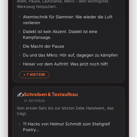
Atem, Pause, Lautstärke, Mikro – dein wichtigstes
Werkzeug feinjustiert.
›
Atemtechnik für Slammer: Nie wieder die Luft
verlieren
›
Dialekt ist kein Akzent. Dialekt ist eine
Kampfansage.
›
Die Macht der Pause
›
Du und das Mikro: Hör auf, dagegen zu kämpfen
›
Heiser vor dem Auftritt: Was jetzt noch hilft
+ 7 WEITERE
✍️
Schreiben & Textaufbau
31 BEITRÄGE
Vom ersten Satz bis zur letzten Zeile: Handwerk, das
trägt.
›
11 Hacks von Helmut Schmidt zum Stehgreif
Poetry…