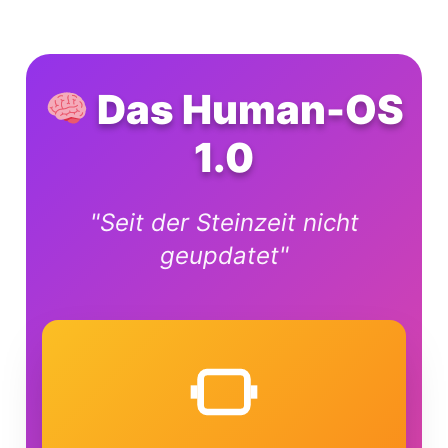
Das Human-OS
1.0
"Seit der Steinzeit nicht
geupdatet"