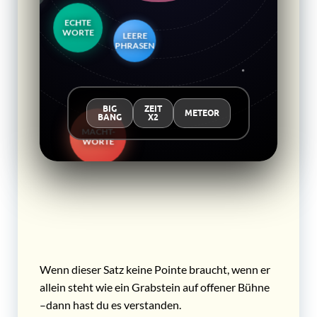
LEERE
PHRASEN
FALSCHE
EMOTION
MACHT-
WORTE
BIG
ZEIT
METEOR
BANG
X2
Wenn dieser Satz keine Pointe braucht, wenn er
allein steht wie ein Grabstein auf offener Bühne
–dann hast du es verstanden.