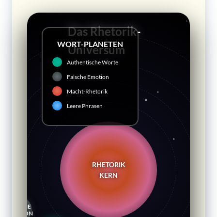
Das Rhetorik-
WORT-PLANETEN
Universum
Authentische Worte
Falsche Emotion
Macht-Rhetorik
Leere Phrasen
RHETORIK
KERN
ECHTE
WORTE