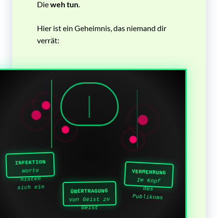
Die
weh tun
.
Hier ist ein Geheimnis, das niemand dir
verrät:
INFEKTION
Worte
VERMEHRUNG
nisten
Im Kopf
sich ein
des
ÜBERTRAGUNG
Publikums
Von Geist zu
Geist