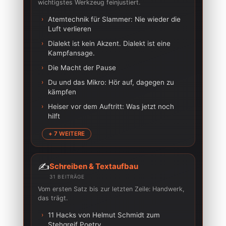
wichtigstes Werkzeug feinjustiert.
›
Atemtechnik für Slammer: Nie wieder die
Luft verlieren
›
Dialekt ist kein Akzent. Dialekt ist eine
Kampfansage.
›
Die Macht der Pause
›
Du und das Mikro: Hör auf, dagegen zu
kämpfen
›
Heiser vor dem Auftritt: Was jetzt noch
hilft
+ 7 WEITERE
✍️
Schreiben & Textaufbau
31 BEITRÄGE
Vom ersten Satz bis zur letzten Zeile: Handwerk,
das trägt.
›
11 Hacks von Helmut Schmidt zum
Stehgreif Poetry…