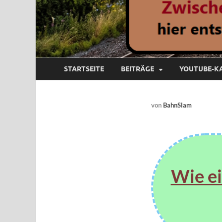
STARTSEITE
BEITRÄGE
YOUTUBE-K
von
BahnSlam
Wie ei