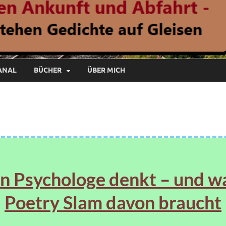
ANAL
BÜCHER
ÜBER MICH
n Psychologe denkt – und w
Poetry Slam davon braucht