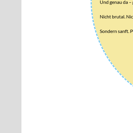
Und genau da –
Nicht brutal. Nic
Sondern sanft. P