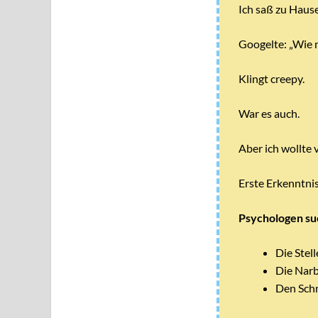
Ich saß zu Hause
Googelte: „Wie
Klingt creepy.
War es auch.
Aber ich wollte 
Erste Erkenntni
Psychologen su
Die Stell
Die Narb
Den Schm