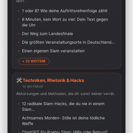
läuft.
›
1 oder 8? Wie deine Auftrittsreihenfolge zählt
›
6 Minuten, kein Wort zu viel: Dein Text gegen
die Uhr
›
Der Weg zum Landesfinale
›
Die größten Veranstaltungsorte in Deutschland…
›
Einen eigenen Slam veranstalten
+ 22 WEITERE
Techniken, Rhetorik & Hacks
10 BEITRÄGE
Abkürzungen und Methoden, die dir sonst keiner verrät.
›
12 radikale Slam-Hacks, die du nie in einem
Slam…
›
Achtsames Morden- Stille ist deine tödliche
Waffe
›
ChatGPT für Poetry Slam: Hilfe oder Betrug?