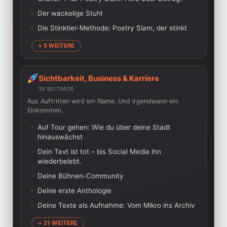
›
Der wackelige Stuhl
›
Die Stinktier-Methode: Poetry Slam, der stinkt
+ 5 WEITERE
Sichtbarkeit, Business & Karriere
26 BEITRÄGE
Aus Auftritten wird ein Name. Und irgendwann ein
Einkommen.
›
Auf Tour gehen: Wie du über deine Stadt
hinauswächst
›
Dein Text ist tot – bis Social Media ihn
wiederbelebt.
›
Deine Bühnen-Community
›
Deine erste Anthologie
›
Deine Texte als Aufnahme: Vom Mikro ins Archiv
+ 21 WEITERE