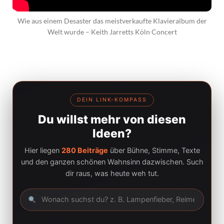
Wie aus einem Desaster das meistverkaufte Klavieralbum der
Welt wurde – Keith Jarretts Köln Concert
DEIN LINK-KOMPASS
Du willst mehr von diesen
Ideen?
Hier liegen
280 Beiträge
über Bühne, Stimme, Texte
und den ganzen schönen Wahnsinn dazwischen. Such
dir raus, was heute weh tut.