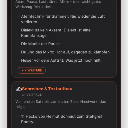
Atem, Pause, Lautstärke, Mikro – dein wichtigstes
Werkzeug feinjustiert.
›
Atemtechnik für Slammer: Nie wieder die Luft
verlieren
›
Dialekt ist kein Akzent. Dialekt ist eine
Kampfansage.
›
Die Macht der Pause
›
Du und das Mikro: Hör auf, dagegen zu kämpfen
›
Heiser vor dem Auftritt: Was jetzt noch hilft
+ 7 WEITERE
✍️
Schreiben & Textaufbau
31 BEITRÄGE
Vom ersten Satz bis zur letzten Zeile: Handwerk, das
trägt.
›
11 Hacks von Helmut Schmidt zum Stehgreif
Poetry…