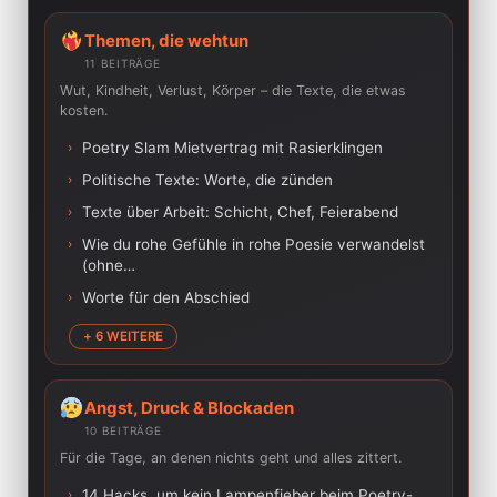
Themen, die wehtun
11 BEITRÄGE
Wut, Kindheit, Verlust, Körper – die Texte, die etwas
kosten.
›
Poetry Slam Mietvertrag mit Rasierklingen
›
Politische Texte: Worte, die zünden
›
Texte über Arbeit: Schicht, Chef, Feierabend
›
Wie du rohe Gefühle in rohe Poesie verwandelst
(ohne…
›
Worte für den Abschied
+ 6 WEITERE
Angst, Druck & Blockaden
10 BEITRÄGE
Für die Tage, an denen nichts geht und alles zittert.
›
14 Hacks, um kein Lampenfieber beim Poetry-