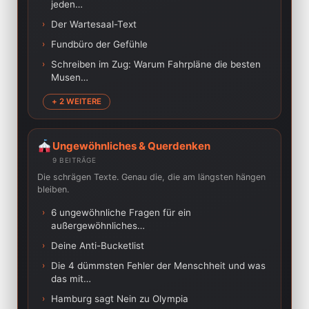
jeden…
›
Der Wartesaal-Text
›
Fundbüro der Gefühle
›
Schreiben im Zug: Warum Fahrpläne die besten
Musen…
+ 2 WEITERE
Ungewöhnliches & Querdenken
9 BEITRÄGE
Die schrägen Texte. Genau die, die am längsten hängen
bleiben.
›
6 ungewöhnliche Fragen für ein
außergewöhnliches…
›
Deine Anti-Bucketlist
›
Die 4 dümmsten Fehler der Menschheit und was
das mit…
›
Hamburg sagt Nein zu Olympia