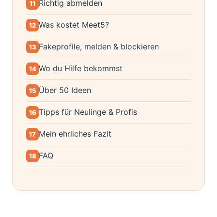
Richtig abmelden
11
Was kostet Meet5?
12
Fakeprofile, melden & blockieren
13
Wo du Hilfe bekommst
14
Über 50 Ideen
15
Tipps für Neulinge & Profis
16
Mein ehrliches Fazit
17
FAQ
18