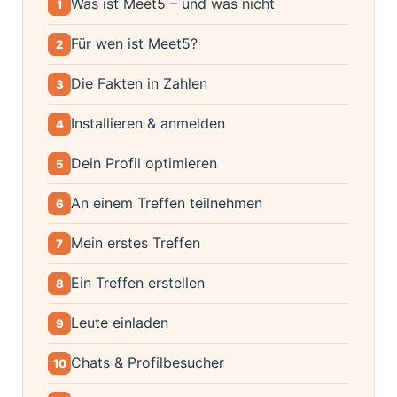
Was ist Meet5 – und was nicht
1
Für wen ist Meet5?
2
Die Fakten in Zahlen
3
Installieren & anmelden
4
Dein Profil optimieren
5
An einem Treffen teilnehmen
6
Mein erstes Treffen
7
Ein Treffen erstellen
8
Leute einladen
9
Chats & Profilbesucher
10