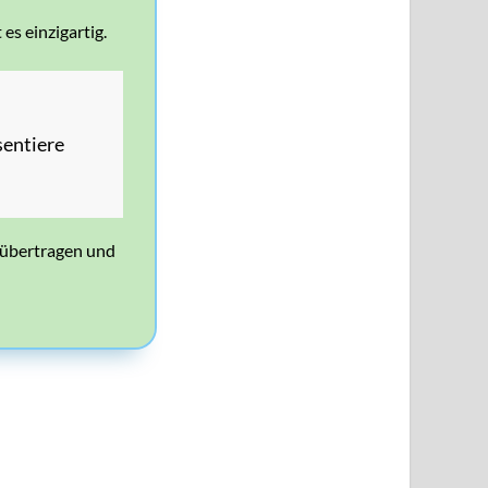
s einzigartig.
sentiere
 übertragen und