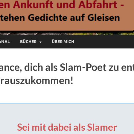
ANAL
BÜCHER
ÜBER MICH
nce, dich als Slam-Poet zu en
 rauszukommen!
Sei mit dabei als Slamer