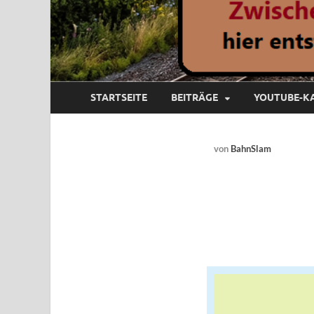
STARTSEITE
BEITRÄGE
YOUTUBE-K
von
BahnSlam