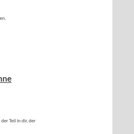
en.
hne
r Teil in dir, der