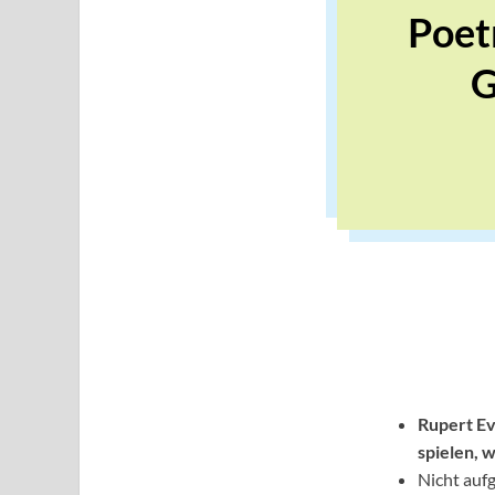
Poet
G
Rupert Ev
spielen, 
Nicht aufg