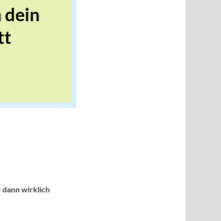
 dein
tt
r dann wirklich