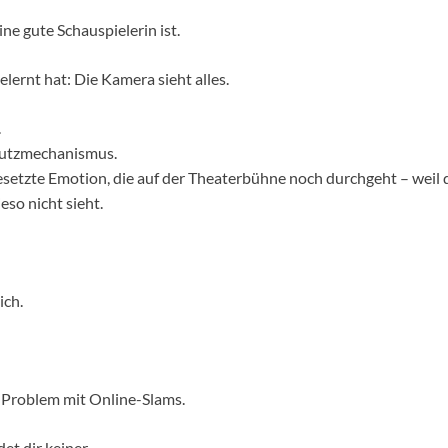
ine gute Schauspielerin ist.
elernt hat: Die Kamera sieht alles.
.
utzmechanismus.
setzte Emotion, die auf der Theaterbühne noch durchgeht – weil d
eso nicht sieht.
ich.
 Problem mit Online-Slams.
et dir keiner.