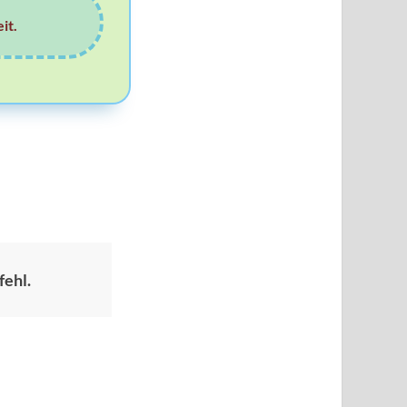
it.
fehl.