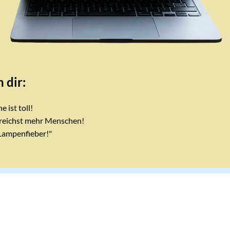
n dir:
e ist toll!
reichst mehr Menschen!
Lampenfieber!"