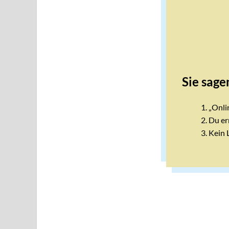
Sie sage
„Onlin
Du er
Kein 