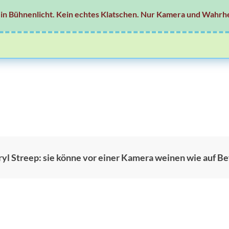
in Bühnenlicht. Kein echtes Klatschen. Nur Kamera und Wahrhe
yl Streep: sie könne vor einer Kamera weinen wie auf Be