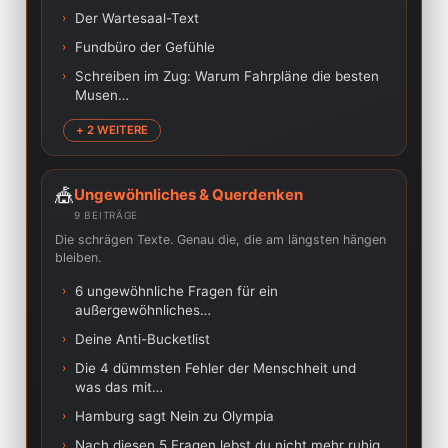
›
Der Wartesaal-Text
›
Fundbüro der Gefühle
›
Schreiben im Zug: Warum Fahrpläne die besten
Musen…
+ 2 WEITERE
🎪
Ungewöhnliches & Querdenken
9 BEITRÄGE
Die schrägen Texte. Genau die, die am längsten hängen
bleiben.
›
6 ungewöhnliche Fragen für ein
außergewöhnliches…
›
Deine Anti-Bucketlist
›
Die 4 dümmsten Fehler der Menschheit und
was das mit…
›
Hamburg sagt Nein zu Olympia
›
Nach diesen 5 Fragen lebst du nicht mehr ruhig