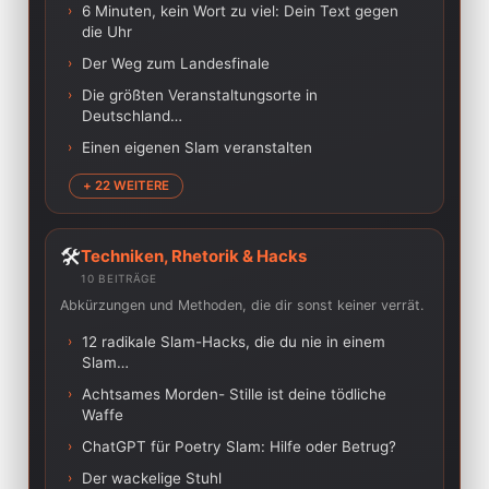
›
6 Minuten, kein Wort zu viel: Dein Text gegen
die Uhr
›
Der Weg zum Landesfinale
›
Die größten Veranstaltungsorte in
Deutschland…
›
Einen eigenen Slam veranstalten
+ 22 WEITERE
🛠️
Techniken, Rhetorik & Hacks
10 BEITRÄGE
Abkürzungen und Methoden, die dir sonst keiner verrät.
›
12 radikale Slam-Hacks, die du nie in einem
Slam…
›
Achtsames Morden- Stille ist deine tödliche
Waffe
›
ChatGPT für Poetry Slam: Hilfe oder Betrug?
›
Der wackelige Stuhl