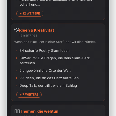
scharf und…
+ 12 WEITERE
💡
Ideen & Kreativität
12 BEITRÄGE
Wenn das Blatt leer bleibt: Stoff, der wirklich zündet.
›
34 scharfe Poetry Slam Ideen
›
3×Warum: Die Fragen, die dein Slam-Herz
zerreißen
›
5 ungewöhnliche Orte der Welt
›
99 Ideen, die dir das Herz aufreißen
›
Deep Talk, der trifft wie ein Schlag
+ 7 WEITERE
❤️‍🔥
Themen, die wehtun