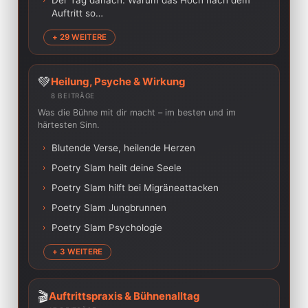
Der Tag danach: Warum das Hoch nach dem
Auftritt so…
+ 29 WEITERE
💚
Heilung, Psyche & Wirkung
8 BEITRÄGE
Was die Bühne mit dir macht – im besten und im
härtesten Sinn.
›
Blutende Verse, heilende Herzen
›
Poetry Slam heilt deine Seele
›
Poetry Slam hilft bei Migräneattacken
›
Poetry Slam Jungbrunnen
›
Poetry Slam Psychologie
+ 3 WEITERE
🎬
Auftrittspraxis & Bühnenalltag