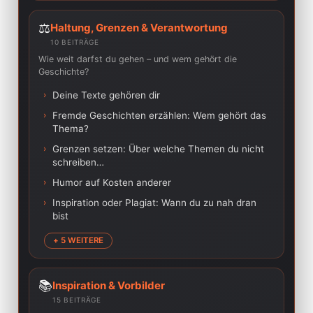
⚖️
Haltung, Grenzen & Verantwortung
10 BEITRÄGE
Wie weit darfst du gehen – und wem gehört die
Geschichte?
›
Deine Texte gehören dir
›
Fremde Geschichten erzählen: Wem gehört das
Thema?
›
Grenzen setzen: Über welche Themen du nicht
schreiben…
›
Humor auf Kosten anderer
›
Inspiration oder Plagiat: Wann du zu nah dran
bist
+ 5 WEITERE
📚
Inspiration & Vorbilder
15 BEITRÄGE