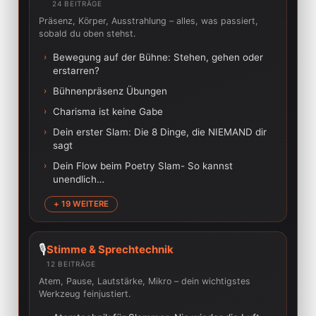
24 BEITRÄGE
Präsenz, Körper, Ausstrahlung – alles, was passiert,
sobald du oben stehst.
›
Bewegung auf der Bühne: Stehen, gehen oder
erstarren?
›
Bühnenpräsenz Übungen
›
Charisma ist keine Gabe
›
Dein erster Slam: Die 8 Dinge, die NIEMAND dir
sagt
›
Dein Flow beim Poetry Slam- So kannst
unendlich…
+ 19 WEITERE
🎙️
Stimme & Sprechtechnik
12 BEITRÄGE
Atem, Pause, Lautstärke, Mikro – dein wichtigstes
Werkzeug feinjustiert.