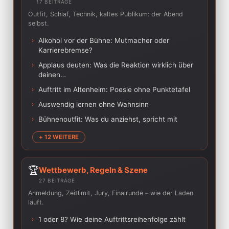
17 BEITRÄGE
Outfit, Schlaf, Technik, kaltes Publikum: der Abend
selbst.
›
Alkohol vor der Bühne: Mutmacher oder
Karrierebremse?
›
Applaus deuten: Was die Reaktion wirklich über
deinen…
›
Auftritt im Altenheim: Poesie ohne Punktetafel
›
Auswendig lernen ohne Wahnsinn
›
Bühnenoutfit: Was du anziehst, spricht mit
+ 12 WEITERE
🏆
Wettbewerb, Regeln & Szene
27 BEITRÄGE
Anmeldung, Zeitlimit, Jury, Finalrunde – wie der Laden
läuft.
›
1 oder 8? Wie deine Auftrittsreihenfolge zählt