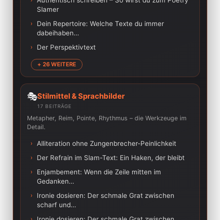
Authentisch schreiben – So wirst du zum Poetry
Slamer
›
Dein Repertoire: Welche Texte du immer
dabeihaben…
›
Der Perspektivtext
+ 26 WEITERE
🎭
Stilmittel & Sprachbilder
17 BEITRÄGE
Metapher, Reim, Pointe, Rhythmus – die Werkzeuge im
Detail.
›
Alliteration ohne Zungenbrecher-Peinlichkeit
›
Der Refrain im Slam-Text: Ein Haken, der bleibt
›
Enjambement: Wenn die Zeile mitten im
Gedanken…
›
Ironie dosieren: Der schmale Grat zwischen
scharf und…
›
Ironie dosieren: Der schmale Grat zwischen