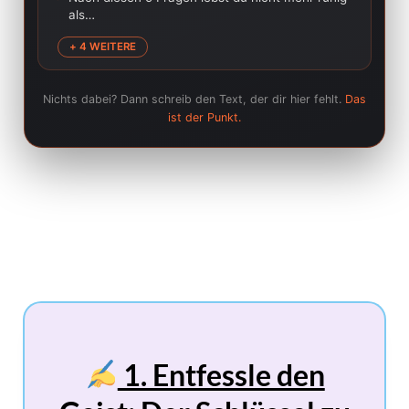
als…
+ 4 WEITERE
Nichts dabei? Dann schreib den Text, der dir hier fehlt.
Das
ist der Punkt.
1. Entfessle den