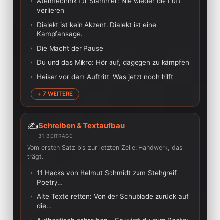
›
Atemtechnik für Slammer: Nie wieder die Luft
verlieren
›
Dialekt ist kein Akzent. Dialekt ist eine
Kampfansage.
›
Die Macht der Pause
›
Du und das Mikro: Hör auf, dagegen zu kämpfen
›
Heiser vor dem Auftritt: Was jetzt noch hilft
+ 7 WEITERE
✍️
Schreiben & Textaufbau
31 BEITRÄGE
Vom ersten Satz bis zur letzten Zeile: Handwerk, das
trägt.
›
11 Hacks von Helmut Schmidt zum Stehgreif
Poetry…
›
Alte Texte retten: Von der Schublade zurück auf
die…
›