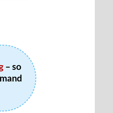
g
– so
iemand