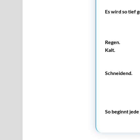
Es wird so tief
Regen.
Kalt.
Schneidend.
So beginnt jede