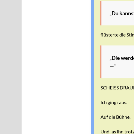
„Du kannst
flüsterte die St
„Die werde
—"
SCHEISS DRAUF
Ich ging raus.
Auf die Bühne.
Und las ihn trot