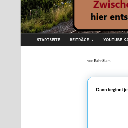
STARTSEITE
BEITRÄGE
YOUTUBE-K
von
BahnSlam
Dann beginnt je