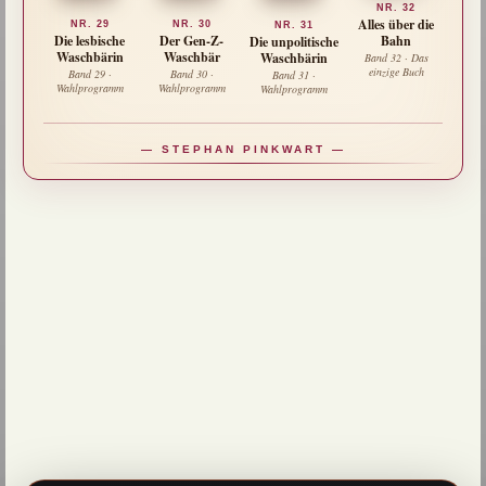
NR. 32
Alles über die
NR. 29
NR. 30
NR. 31
Bahn
Die lesbische
Der Gen-Z-
Die unpolitische
Waschbärin
Waschbär
Waschbärin
Band 32 · Das
einzige Buch
Band 29 ·
Band 30 ·
Band 31 ·
Wahlprogramm
Wahlprogramm
Wahlprogramm
— STEPHAN PINKWART —