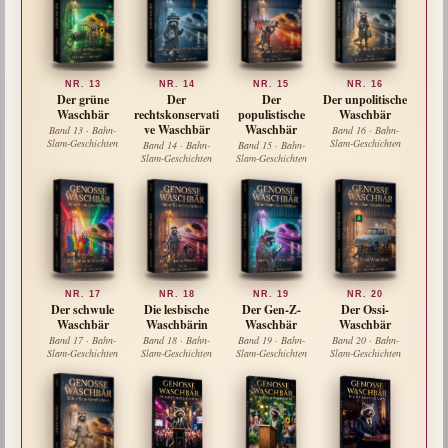
NR. 13
NR. 14
NR. 15
NR. 16
Der grüne
Der
Der
Der unpolitische
Waschbär
rechtskonservati
populistische
Waschbär
ve Waschbär
Waschbär
Band 13 · Bahn-
Band 16 · Bahn-
Slam-Geschichten
Slam-Geschichten
Band 14 · Bahn-
Band 15 · Bahn-
Slam-Geschichten
Slam-Geschichten
NR. 17
NR. 18
NR. 19
NR. 20
Der schwule
Die lesbische
Der Gen-Z-
Der Ossi-
Waschbär
Waschbärin
Waschbär
Waschbär
Band 17 · Bahn-
Band 18 · Bahn-
Band 19 · Bahn-
Band 20 · Bahn-
Slam-Geschichten
Slam-Geschichten
Slam-Geschichten
Slam-Geschichten