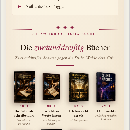
▸
Authentizitäts-Trigger
✦ ✦ ✦
DIE ZWEIUNDDREISSIG BÜCHER
Die
zweiunddreißig
Bücher
Zweiunddreißig Schläge gegen die Stille. Wähle dein Gift.
NR. 1
NR. 2
NR. 3
NR. 4
Die Bahn als
Gefühle in
Ich bin nicht
3 Uhr nachts
Schreibstudio
Worte fassen
nervös
Gedanken zwischen
Stationen
Schreiben in
ohne kitschig zu
ich bin geladen
Bewegung
werden