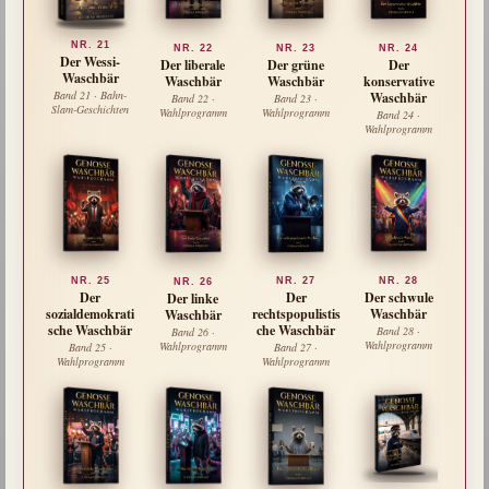
NR. 21
NR. 24
NR. 22
NR. 23
Der Wessi-
Der
Der liberale
Der grüne
Waschbär
konservative
Waschbär
Waschbär
Band 21 · Bahn-
Waschbär
Band 22 ·
Band 23 ·
Slam-Geschichten
Wahlprogramm
Wahlprogramm
Band 24 ·
Wahlprogramm
NR. 25
NR. 28
NR. 27
NR. 26
Der
Der schwule
Der
Der linke
sozialdemokrati
Waschbär
rechtspopulistis
Waschbär
sche Waschbär
che Waschbär
Band 28 ·
Band 26 ·
Wahlprogramm
Wahlprogramm
Band 25 ·
Band 27 ·
Wahlprogramm
Wahlprogramm