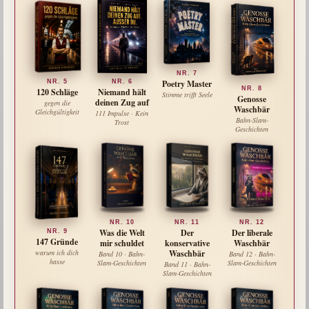
NR. 7
NR. 5
Poetry Master
NR. 6
NR. 8
120 Schläge
Niemand hält
Stimme trifft Seele
Genosse
deinen Zug auf
gegen die
Waschbär
Gleichgültigkeit
111 Impulse · Kein
Bahn-Slam-
Trost
Geschichten
NR. 10
NR. 11
NR. 12
Was die Welt
Der
Der liberale
NR. 9
147 Gründe
mir schuldet
konservative
Waschbär
warum ich dich
Waschbär
Band 10 · Bahn-
Band 12 · Bahn-
hasse
Slam-Geschichten
Slam-Geschichten
Band 11 · Bahn-
Slam-Geschichten