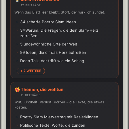
12 BEITRÄGE
Wenn das Blatt leer bleibt: Stoff, der wirklich zündet.
›
34 scharfe Poetry Slam Ideen
›
3×Warum: Die Fragen, die dein Slam-Herz
zerreißen
›
5 ungewöhnliche Orte der Welt
›
99 Ideen, die dir das Herz aufreißen
›
Deep Talk, der trifft wie ein Schlag
+ 7 WEITERE
Themen, die wehtun
11 BEITRÄGE
Wut, Kindheit, Verlust, Körper – die Texte, die etwas
kosten.
›
Poetry Slam Mietvertrag mit Rasierklingen
›
Politische Texte: Worte, die zünden