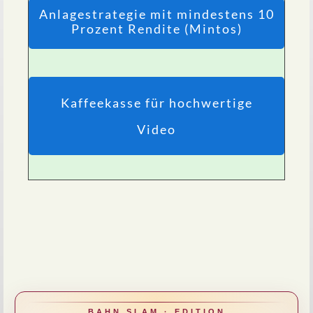
Anlagestrategie mit mindestens 10
Prozent Rendite (Mintos)
Kaffeekasse für hochwertige
Video
BAHN SLAM · EDITION