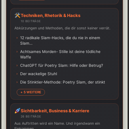
Techniken, Rhetorik & Hacks
10 BEITRÄGE
Abkürzungen und Methoden, die dir sonst keiner verrät.
›
12 radikale Slam-Hacks, die du nie in einem
Slam…
›
Achtsames Morden- Stille ist deine tödliche
Waffe
›
ChatGPT für Poetry Slam: Hilfe oder Betrug?
›
Der wackelige Stuhl
›
Die Stinktier-Methode: Poetry Slam, der stinkt
+ 5 WEITERE
Sichtbarkeit, Business & Karriere
26 BEITRÄGE
Aus Auftritten wird ein Name. Und irgendwann ein
Einkommen.