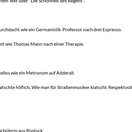
einem Text über "Die Schönheit des Regens".
rchdacht wie ein Germanistik-Professor nach drei Espresso.
lant wie Thomas Mann nach einer Therapie.
llos wie ein Metronom auf Adderall.
tschte höflich. Wie man für Straßenmusiker klatscht. Respektvoll.
Schülerin aus Rostock.